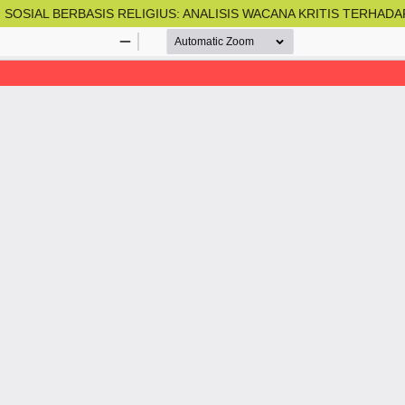
SOSIAL BERBASIS RELIGIUS: ANALISIS WACANA KRITIS TERHAD